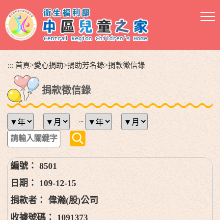
跳
到
主
要
內
容
:::
首頁
>
愛心捐助
>
捐助芳名錄
>
捐款徵信錄
區
塊
捐款徵信錄
~
8501
109-12-15
偉瀚(股)公司
1091373