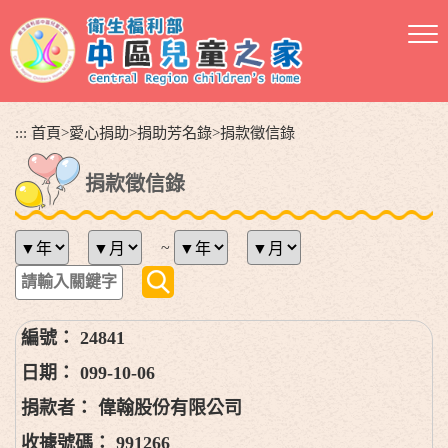
跳
到
主
要
內
容
:::
首頁
>
愛心捐助
>
捐助芳名錄
>
捐款徵信錄
區
塊
捐款徵信錄
~
24841
099-10-06
偉翰股份有限公司
991266