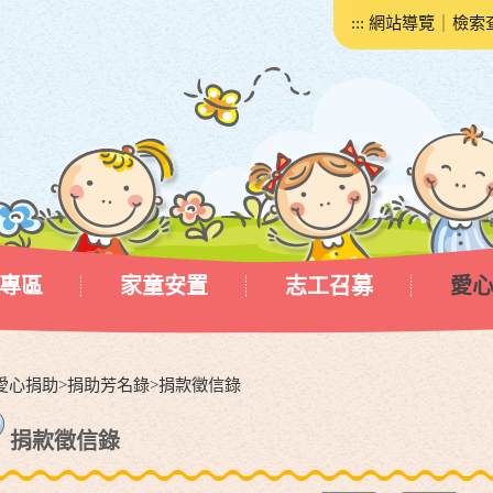
:::
網站導覽
｜
檢索
專區
家童安置
志工召募
愛
愛心捐助
>
捐助芳名錄
>
捐款徵信錄
捐款徵信錄