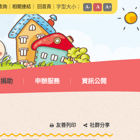
查詢
｜
相關連結
｜
回首頁
｜字型大小：
A-
A
A+
心捐助
申辦服務
資訊公開
友善列印
社群分享