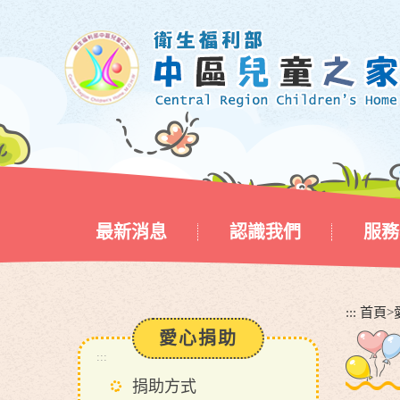
跳
到
主
要
內
容
區
塊
最新消息
認識我們
服務
:::
首頁
>
愛心捐助
:::
捐助方式