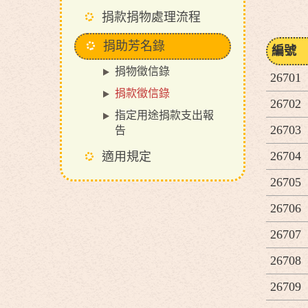
捐款捐物處理流程
捐助芳名錄
編號
捐物徵信錄
26701
捐款徵信錄
26702
指定用途捐款支出報
26703
告
26704
適用規定
26705
26706
26707
26708
26709