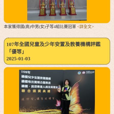
本家獲得國(高)中男(女)子等4組比賽冠軍
<詳全文>
107年全國兒童及少年安置及教養機構評鑑
「優等」
2025-01-03