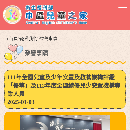
跳
到
主
要
內
容
:::
首頁
>
認識我們
>
榮譽事蹟
區
塊
榮譽事蹟
111年全國兒童及少年安置及教養機構評鑑
「優等」及113年度全國績優兒少安置機構專
業人員
2025-01-03