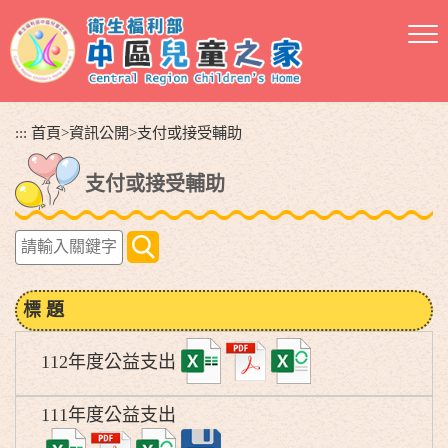
跳
到
主
要
內
容
:::
首頁
>
資訊公開
>
支付或接受輔助
區
塊
支付或接受輔助
請
輸
入
關
標 題
鍵
字
112年度公益支出
111年度公益支出