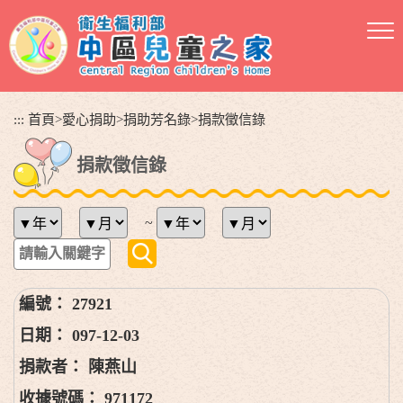
跳
到
主
要
內
容
:::
首頁
>
愛心捐助
>
捐助芳名錄
>
捐款徵信錄
區
塊
捐款徵信錄
~
27921
097-12-03
陳燕山
971172