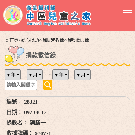
跳
到
主
要
內
容
:::
首頁
>
愛心捐助
>
捐助芳名錄
>
捐款徵信錄
區
塊
捐款徵信錄
~
28321
097-08-12
陳勝一
970771