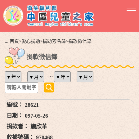
跳
到
主
要
內
容
:::
首頁
>
愛心捐助
>
捐助芳名錄
>
捐款徵信錄
區
塊
捐款徵信錄
~
28621
097-05-26
施欣華
970468