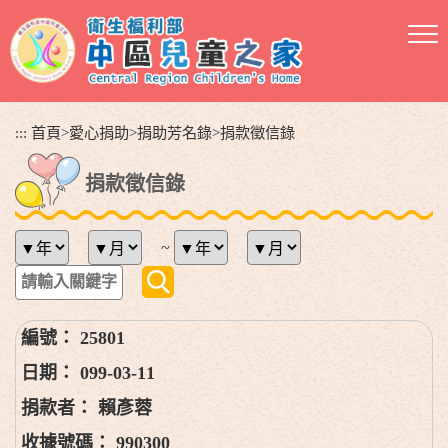
跳
到
主
要
內
容
:::
首頁
>
愛心捐助
>
捐助芳名錄
>
捐款徵信錄
區
塊
捐款徵信錄
~
25801
099-03-11
賴彥蓉
990300