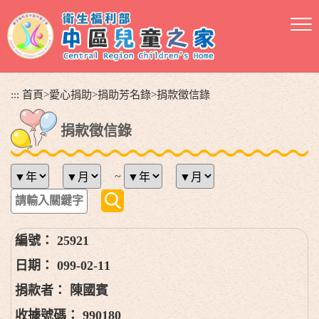
跳
到
主
要
內
容
:::
首頁
>
愛心捐助
>
捐助芳名錄
>
捐款徵信錄
區
塊
捐款徵信錄
~
25921
099-02-11
陳國賓
990180