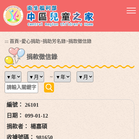
跳
到
主
要
內
容
:::
首頁
>
愛心捐助
>
捐助芳名錄
>
捐款徵信錄
區
塊
捐款徵信錄
~
26101
099-01-12
楊嘉碩
981650