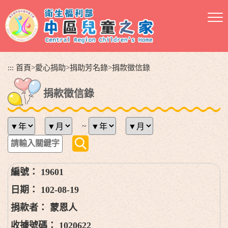
跳
到
主
要
內
容
:::
首頁
>
愛心捐助
>
捐助芳名錄
>
捐款徵信錄
區
塊
捐款徵信錄
~
19601
102-08-19
蒙恩人
1020622