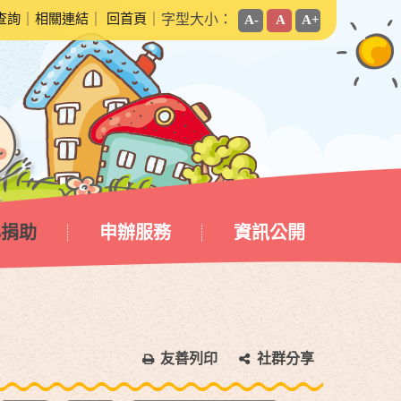
查詢
｜
相關連結
｜
回首頁
｜字型大小：
A-
A
A+
心捐助
申辦服務
資訊公開
友善列印
社群分享