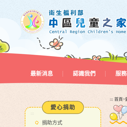
跳
到
主
要
內
容
區
塊
最新消息
認識我們
服務
:::
首頁
>
愛心捐助
:::
捐助方式