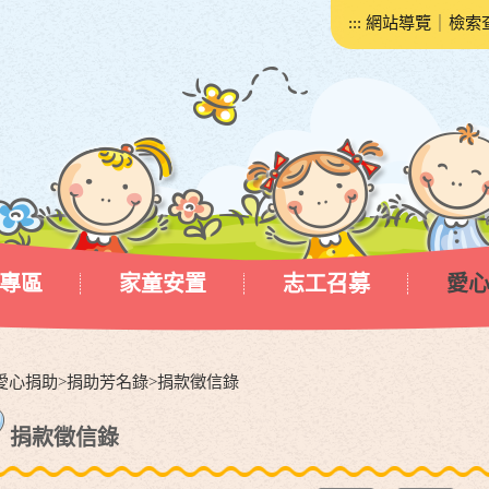
:::
網站導覽
｜
檢索
專區
家童安置
志工召募
愛
愛心捐助
>
捐助芳名錄
>
捐款徵信錄
捐款徵信錄