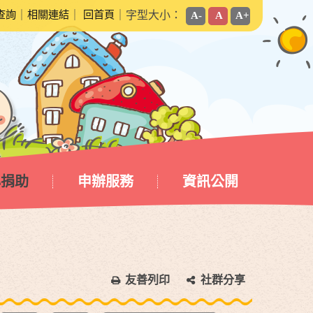
查詢
｜
相關連結
｜
回首頁
｜字型大小：
A-
A
A+
心捐助
申辦服務
資訊公開
友善列印
社群分享