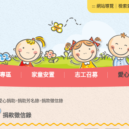
:::
網站導覽
｜
檢索
專區
家童安置
志工召募
愛
愛心捐助
>
捐助芳名錄
>
捐款徵信錄
捐款徵信錄