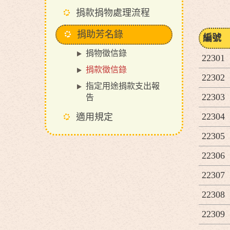
捐款捐物處理流程
捐助芳名錄
編號
捐物徵信錄
22301
捐款徵信錄
22302
指定用途捐款支出報
22303
告
22304
適用規定
22305
22306
22307
22308
22309