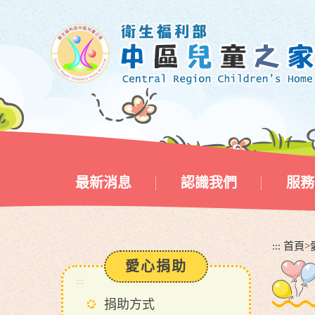
跳
到
主
要
內
容
區
塊
最新消息
認識我們
服務
:::
首頁
>
愛心捐助
:::
捐助方式