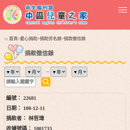
跳
到
主
要
內
容
:::
首頁
>
愛心捐助
>
捐助芳名錄
>
捐款徵信錄
區
塊
捐款徵信錄
~
22681
100-12-11
林哲瑋
1001733