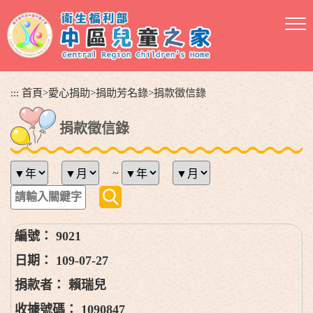
跳
到
主
要
內
容
:::
首頁
>
愛心捐助
>
捐助芳名錄
>
捐款徵信錄
區
塊
捐款徵信錄
~
9021
109-07-27
賴瑞兒
1090847