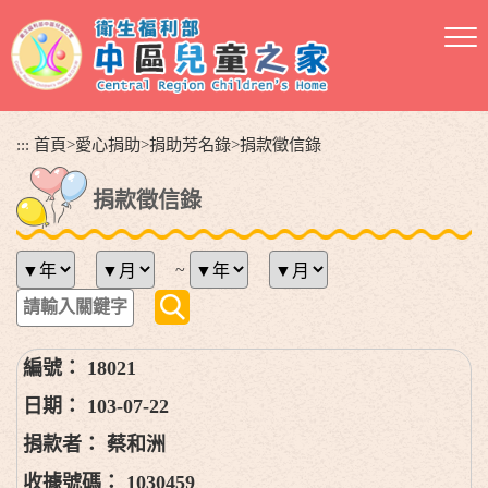
跳
到
主
要
內
容
:::
首頁
>
愛心捐助
>
捐助芳名錄
>
捐款徵信錄
區
塊
捐款徵信錄
~
18021
103-07-22
蔡和洲
1030459