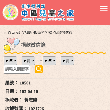
跳
到
主
要
內
容
:::
首頁
>
愛心捐助
>
捐助芳名錄
>
捐款徵信錄
區
塊
捐款徵信錄
~
18501
103-04-10
黃志隆
1021726