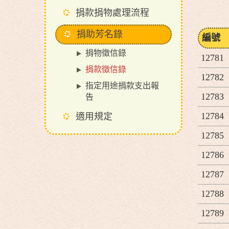
捐款捐物處理流程
捐助芳名錄
編號
捐物徵信錄
12781
捐款徵信錄
12782
指定用途捐款支出報
12783
告
12784
適用規定
12785
12786
12787
12788
12789