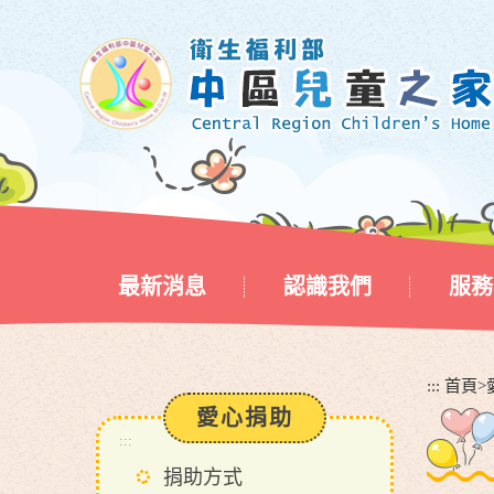
跳
到
主
要
內
容
區
塊
最新消息
認識我們
服務
:::
首頁
>
愛心捐助
:::
捐助方式