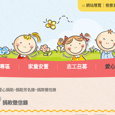
:::
網站導覽
｜
檢索
專區
家童安置
志工召募
愛
愛心捐助
>
捐助芳名錄
>
捐款徵信錄
捐款徵信錄