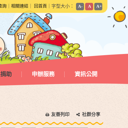
查詢
｜
相關連結
｜
回首頁
｜字型大小：
A-
A
A+
心捐助
申辦服務
資訊公開
友善列印
社群分享