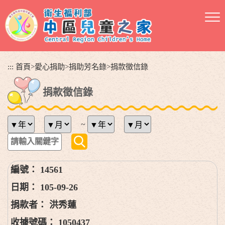
跳
到
主
要
內
容
:::
首頁
>
愛心捐助
>
捐助芳名錄
>
捐款徵信錄
區
塊
捐款徵信錄
~
14561
105-09-26
洪秀蓮
1050437