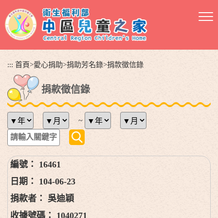
跳
到
主
要
內
容
:::
首頁
>
愛心捐助
>
捐助芳名錄
>
捐款徵信錄
區
塊
捐款徵信錄
~
16461
104-06-23
吳迪穎
1040271