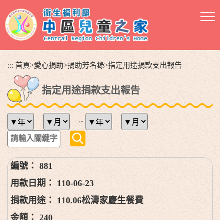
跳
到
主
要
內
容
:::
首頁
>
愛心捐助
>
捐助芳名錄
>
指定用途捐款支出報告
區
塊
指定用途捐款支出報告
~
881
110-06-23
110.06松濤家慶生餐費
240