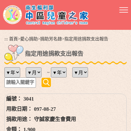
跳
到
主
要
內
容
:::
首頁
>
愛心捐助
>
捐助芳名錄
>
指定用途捐款支出報告
區
塊
指定用途捐款支出報告
~
3041
097-08-27
守誠家慶生會費用
1,900