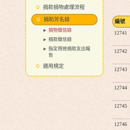
捐款捐物處理流程
捐助芳名錄
編號
捐物徵信錄
12741
捐款徵信錄
指定用途捐款支出報
12742
告
適用規定
12743
12744
12745
12746