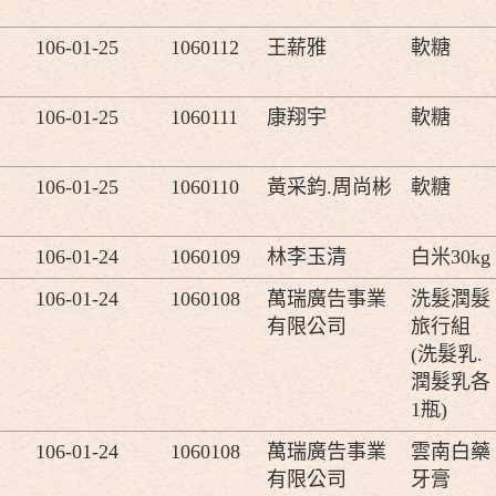
106-01-25
1060112
王薪雅
軟糖
106-01-25
1060111
康翔宇
軟糖
106-01-25
1060110
黃采鈞.周尚彬
軟糖
106-01-24
1060109
林李玉清
白米30kg
106-01-24
1060108
萬瑞廣告事業
洗髮潤髮
有限公司
旅行組
(洗髮乳.
潤髮乳各
1瓶)
106-01-24
1060108
萬瑞廣告事業
雲南白藥
有限公司
牙膏