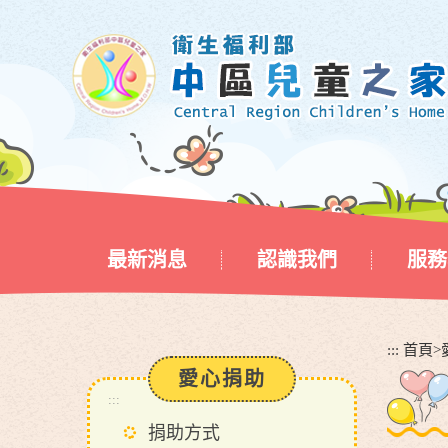
跳
到
主
要
內
容
區
塊
最新消息
認識我們
服務
:::
首頁
>
愛心捐助
:::
捐助方式