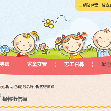
:::
網站導覽
｜
檢索
專區
家童安置
志工召募
愛
愛心捐助
>
捐助芳名錄
>
捐物徵信錄
捐物徵信錄