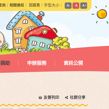
查詢
｜
相關連結
｜
回首頁
｜字型大小：
A-
A
A+
心捐助
申辦服務
資訊公開
友善列印
社群分享