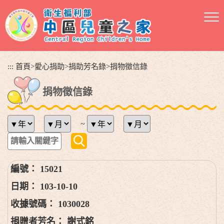
跳
到
主
要
內
容
:::
首頁
>
愛心捐助
>
捐助芳名錄
>
捐物徵信錄
區
塊
捐物徵信錄
~
15021
103-10-10
1030028
謝式銘