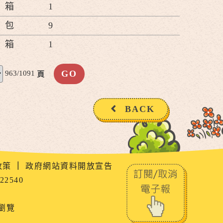
箱
1
包
9
箱
1
963/1091
頁
BACK
政策
｜
政府網站資料開放宣告
22540
上瀏覽