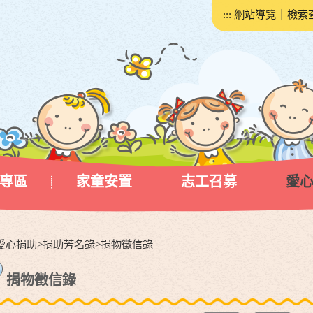
:::
網站導覽
｜
檢索
專區
家童安置
志工召募
愛
愛心捐助
>
捐助芳名錄
>
捐物徵信錄
捐物徵信錄