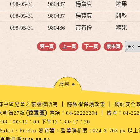
098-05-31
980437
楊寶真
糖果
098-05-31
980437
楊寶真
餅乾
098-05-31
980436
蕭宥伶
糖果
第一頁
上一頁
下一頁
最末頁
衛生福利部中區兒童之家版權所有
｜
隱私權保護政策
｜
網站安全
大明街27號
位置圖
電話：04-22222294
｜
傳真：04-222
00~12：00 下午13：30~17：30
afari、Firefox 瀏覽器，螢幕解析度 1024 X 768 px 以
更新日期
2026-08-07