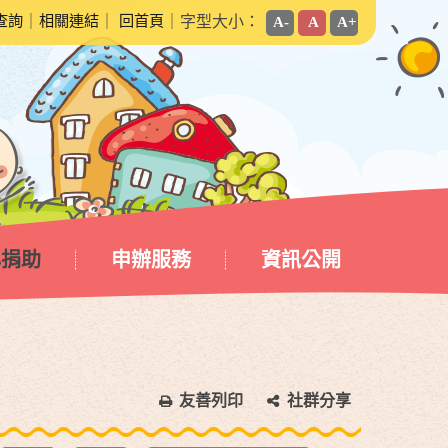
查詢
｜
相關連結
｜
回首頁
｜字型大小：
A-
A
A+
心捐助
申辦服務
資訊公開
友善列印
社群分享