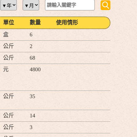
單位
數量
使用情形
盒
6
公斤
2
公斤
68
元
4800
公斤
35
公斤
14
公斤
3