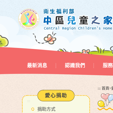
跳
到
主
要
內
容
區
塊
最新消息
認識我們
服務
:::
首頁
>
愛心捐助
:::
捐助方式