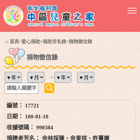
跳
到
主
要
內
容
:::
首頁
>
愛心捐助
>
捐助芳名錄
>
捐物徵信錄
區
塊
捐物徵信錄
~
17721
100-01-18
990384
余林採蓮、余東祥、許蘴謙