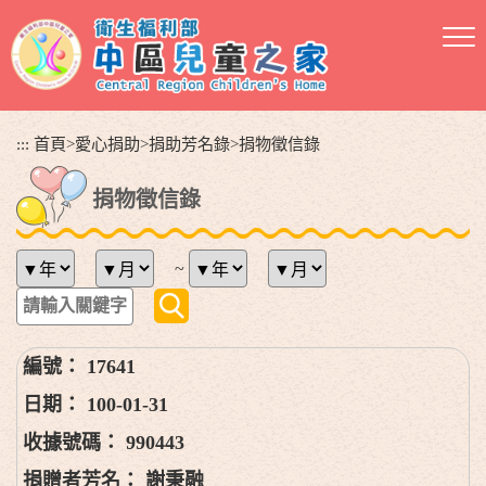
跳
到
主
要
內
容
:::
首頁
>
愛心捐助
>
捐助芳名錄
>
捐物徵信錄
區
塊
捐物徵信錄
~
17641
100-01-31
990443
謝秉融