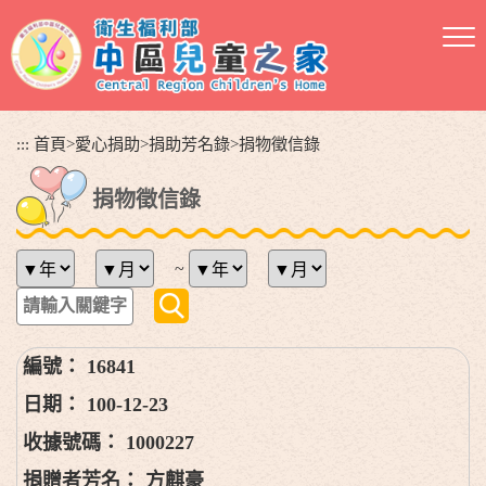
跳
到
主
要
內
容
:::
首頁
>
愛心捐助
>
捐助芳名錄
>
捐物徵信錄
區
塊
捐物徵信錄
~
16841
100-12-23
1000227
方麒豪