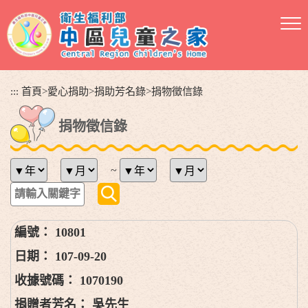
跳
到
主
要
內
容
:::
首頁
>
愛心捐助
>
捐助芳名錄
>
捐物徵信錄
區
塊
捐物徵信錄
~
10801
107-09-20
1070190
吳先生