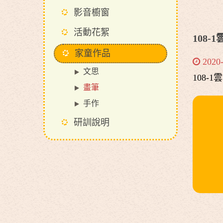
影音櫥窗
活動花絮
108
家童作品
2020
文思
108-
畫筆
手作
研訓說明