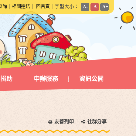
查詢
｜
相關連結
｜
回首頁
｜字型大小：
A-
A
A+
心捐助
申辦服務
資訊公開
友善列印
社群分享