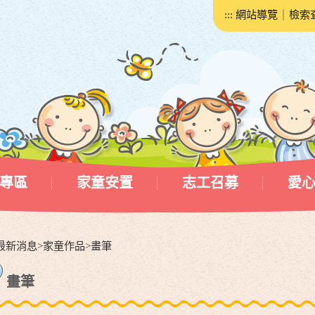
:::
網站導覽
｜
檢索
專區
家童安置
志工召募
愛
最新消息
>
家童作品
>
畫筆
畫筆