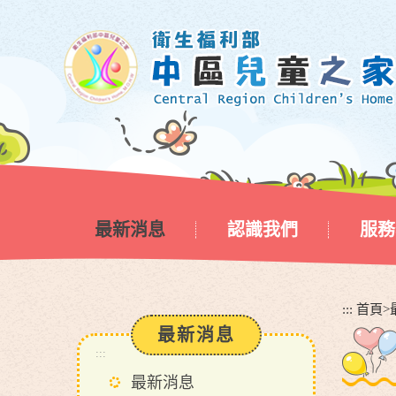
跳
到
主
要
內
容
區
塊
最新消息
認識我們
服務
:::
首頁
>
最新消息
:::
最新消息