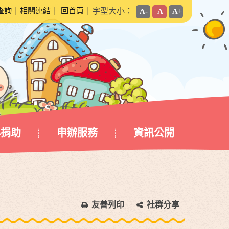
查詢
｜
相關連結
｜
回首頁
｜字型大小：
A-
A
A+
心捐助
申辦服務
資訊公開
友善列印
社群分享