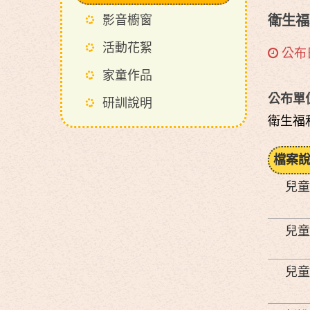
影音櫥窗
衛生福
活動花絮
公布日
家童作品
公布單
研訓說明
衛生福
檔案
兒童
兒童
兒童