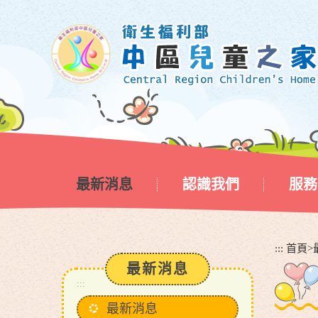
跳
到
主
要
內
容
區
塊
最新消息
認識我們
服務
:::
首頁
>
最新消息
:::
最新消息