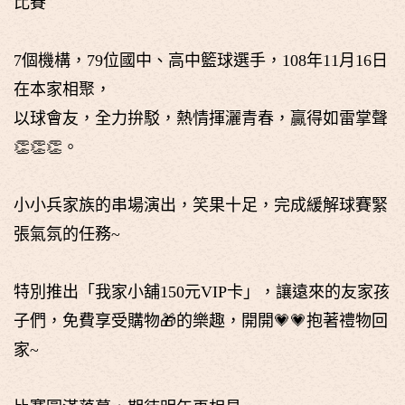
比賽
7個機構，79位國中、高中籃球選手，108年11月16日
在本家相聚，
以球會友，全力拚駁，熱情揮灑青春，贏得如雷掌聲
👏👏👏。
小小兵家族的串場演出，笑果十足，完成緩解球賽緊
張氣氛的任務~
特別推出「我家小舖150元VIP卡」，讓遠來的友家孩
子們，免費享受購物🎁的樂趣，開開💗💗抱著禮物回
家~