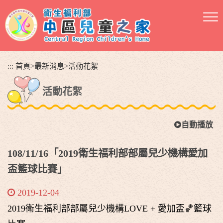
跳
到
主
要
內
容
:::
首頁
>
最新消息
>
活動花絮
區
塊
活動花絮
自動播放
108/11/16「2019衛生福利部部屬兒少機構愛加
盃籃球比賽」
2019-12-04
2019衛生福利部部屬兒少機構LOVE + 愛加盃🏀籃球