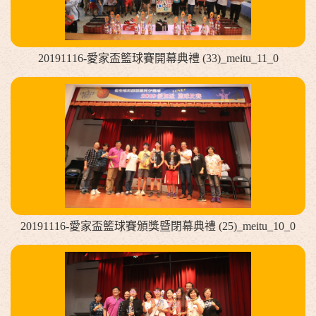
20191116-愛家盃籃球賽開幕典禮 (33)_meitu_11_0
20191116-愛家盃籃球賽頒獎暨閉幕典禮 (25)_meitu_10_0