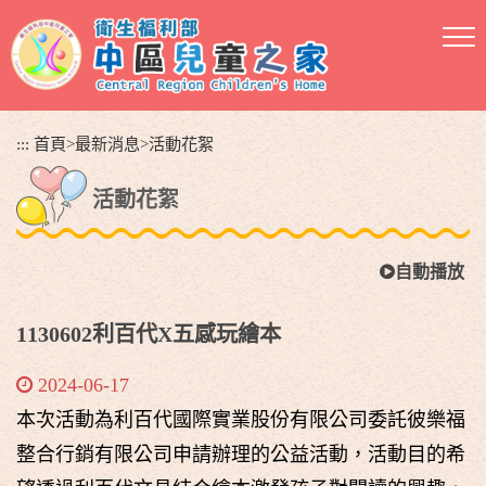
跳
到
主
要
內
容
:::
首頁
>
最新消息
>
活動花絮
區
塊
活動花絮
自動播放
1130602利百代X五感玩繪本
2024-06-17
本次活動為利百代國際實業股份有限公司委託彼樂福
整合行銷有限公司申請辦理的公益活動，活動目的希