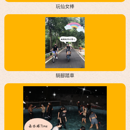
玩仙女棒
騎腳踏車