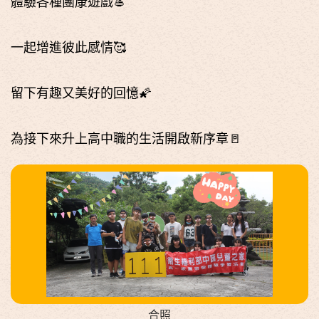
體驗各種團康遊戲🥌
一起增進彼此感情🥰
留下有趣又美好的回憶🌠
為接下來升上高中職的生活開啟新序章🚪
合照