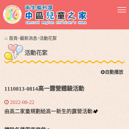
跳
到
主
要
內
容
:::
首頁
>
最新消息
>
活動花絮
區
塊
活動花絮
自動播放
1110813-0814高一露營體驗活動
2022-08-22
由高二家童規劃給高一新生的露營活動🏕