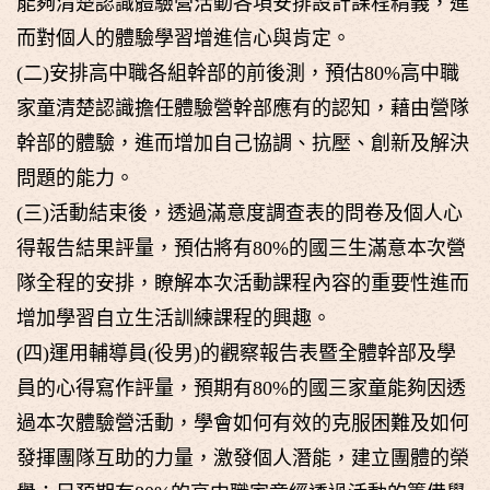
能夠清楚認識體驗營活動各項安排設計課程精義，進
而對個人的體驗學習增進信心與肯定。
(二)安排高中職各組幹部的前後測，預估80%高中職
家童清楚認識擔任體驗營幹部應有的認知，藉由營隊
幹部的體驗，進而增加自己協調、抗壓、創新及解決
問題的能力。
(三)活動結束後，透過滿意度調查表的問卷及個人心
得報告結果評量，預估將有80%的國三生滿意本次營
隊全程的安排，瞭解本次活動課程內容的重要性進而
增加學習自立生活訓練課程的興趣。
(四)運用輔導員(役男)的觀察報告表暨全體幹部及學
員的心得寫作評量，預期有80%的國三家童能夠因透
過本次體驗營活動，學會如何有效的克服困難及如何
發揮團隊互助的力量，激發個人潛能，建立團體的榮