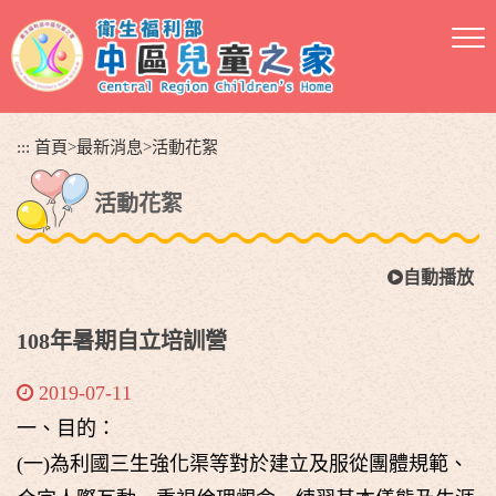
跳
到
主
要
內
容
:::
首頁
>
最新消息
>
活動花絮
區
塊
活動花絮
自動播放
108年暑期自立培訓營
2019-07-11
一、目的：
(一)為利國三生強化渠等對於建立及服從團體規範、