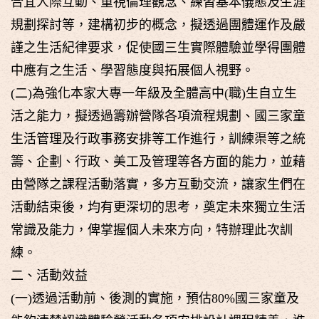
合宜人際互動、重視倫理觀念、練習基本儀態及生涯
規劃探討等，建構初步的概念，擬透過團體運作及嚴
謹之生活紀律要求，促使國三生實際體驗並學得團體
中應有之生活、學習態度與拓展個人視野。
(二)為強化本家大專一年級及全體高中(職)生自立生
活之能力，擬透過籌辦營隊各項流程規劃、國三家童
生活管理及行政事務安排等工作進行，訓練渠等之統
籌、企劃、行政、美工及管理等各方面的能力，並藉
由營隊之課程活動落實，多方互動交流，讓家生們在
活動結束後，均有更深切的思考，奠定未來獨立生活
常識及能力，俾掌握個人未來方向，特辦理此次訓
練。
二、活動效益
(一)透過活動前、後測的實施，預估80%國三家童及