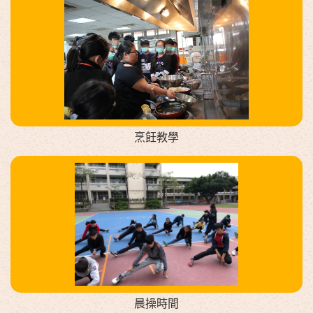
烹飪教學
晨操時間