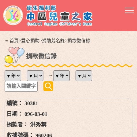
跳
到
主
要
內
容
:::
首頁
>
愛心捐助
>
捐助芳名錄
>
捐款徵信錄
區
塊
捐款徵信錄
~
30381
096-03-01
洪秀葉
960206