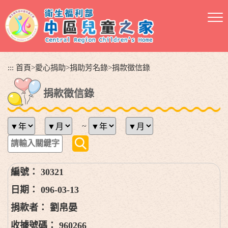
跳
到
主
要
內
容
:::
首頁
>
愛心捐助
>
捐助芳名錄
>
捐款徵信錄
區
塊
捐款徵信錄
~
30321
096-03-13
劉帛晏
960266