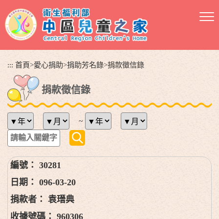
跳
到
主
要
內
容
:::
首頁
>
愛心捐助
>
捐助芳名錄
>
捐款徵信錄
區
塊
捐款徵信錄
~
30281
096-03-20
袁瑨典
960306