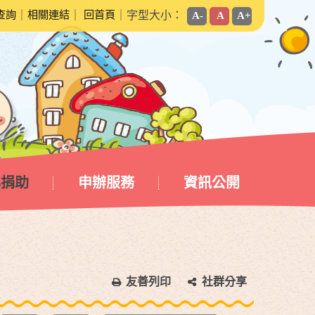
查詢
｜
相關連結
｜
回首頁
｜字型大小：
A-
A
A+
心捐助
申辦服務
資訊公開
友善列印
社群分享