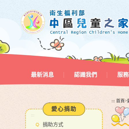
跳
到
主
要
內
容
區
塊
最新消息
認識我們
服務
:::
首頁
>
愛心捐助
:::
捐助方式