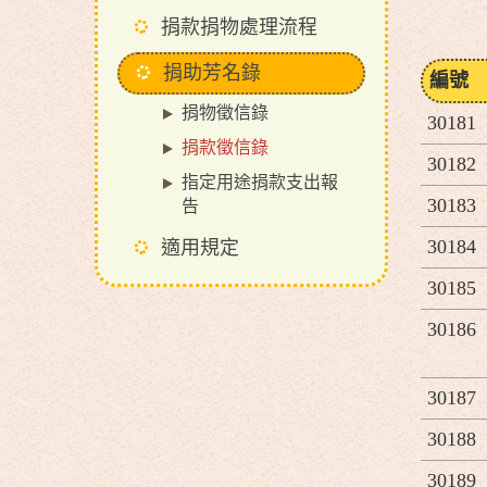
捐款捐物處理流程
捐助芳名錄
編號
捐物徵信錄
30181
捐款徵信錄
30182
指定用途捐款支出報
30183
告
30184
適用規定
30185
30186
30187
30188
30189