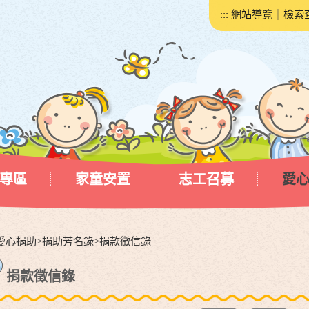
:::
網站導覽
｜
檢索
專區
家童安置
志工召募
愛
愛心捐助
>
捐助芳名錄
>
捐款徵信錄
捐款徵信錄