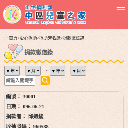
跳
到
主
要
內
容
:::
首頁
>
愛心捐助
>
捐助芳名錄
>
捐款徵信錄
區
塊
捐款徵信錄
~
30001
096-06-21
邱嬿綾
960588