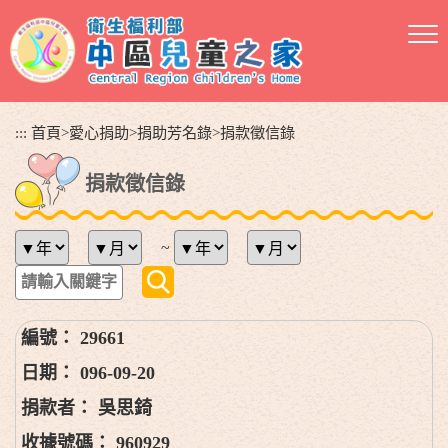
跳
到
主
要
內
容
:::
首頁
>
愛心捐助
>
捐助芳名錄
>
捐款徵信錄
區
塊
捐款徵信錄
~
29661
096-09-20
吳思錡
960929