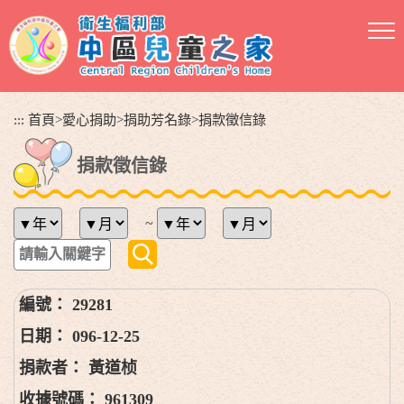
跳
到
主
要
內
容
:::
首頁
>
愛心捐助
>
捐助芳名錄
>
捐款徵信錄
區
塊
捐款徵信錄
~
29281
096-12-25
黃道桢
961309