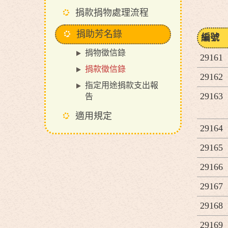
捐款捐物處理流程
捐助芳名錄
編號
捐物徵信錄
29161
捐款徵信錄
29162
指定用途捐款支出報
29163
告
適用規定
29164
29165
29166
29167
29168
29169