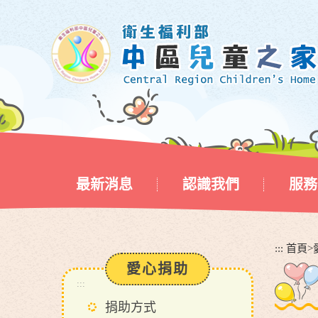
跳
到
主
要
內
容
區
塊
最新消息
認識我們
服務
:::
首頁
>
愛心捐助
:::
捐助方式