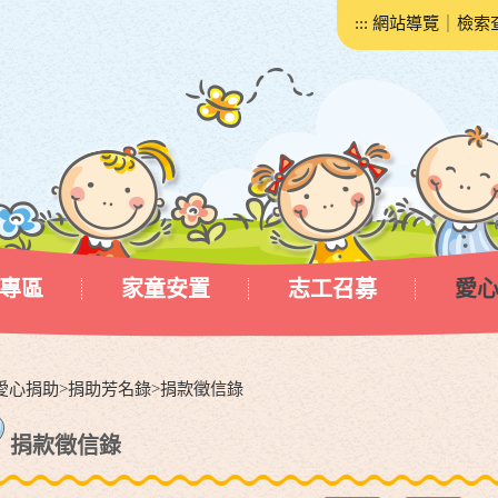
:::
網站導覽
｜
檢索
專區
家童安置
志工召募
愛
愛心捐助
>
捐助芳名錄
>
捐款徵信錄
捐款徵信錄