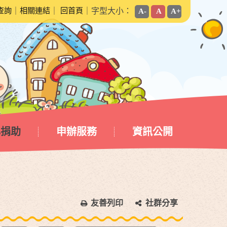
查詢
｜
相關連結
｜
回首頁
｜字型大小：
A-
A
A+
心捐助
申辦服務
資訊公開
友善列印
社群分享