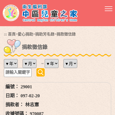
跳
到
主
要
內
容
:::
首頁
>
愛心捐助
>
捐助芳名錄
>
捐款徵信錄
區
塊
捐款徵信錄
~
29001
097-02-20
林志憲
970087